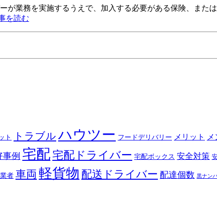
バーが業務を実施するうえで、加入する必要がある保険、または
事を読む
ハウツー
トラブル
メリット
メ
ット
フードデリバリー
宅配
宅配ドライバー
好事例
安全対策
宅配ボックス
軽貨物
車両
配送ドライバー
配達個数
業者
黒ナン