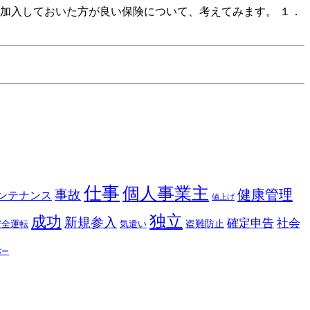
加入しておいた方が良い保険について、考えてみます。 １．
仕事
個人事業主
健康管理
事故
ンテナンス
値上げ
独立
成功
新規参入
確定申告
社会
盗難防止
安全運転
気遣い
バー