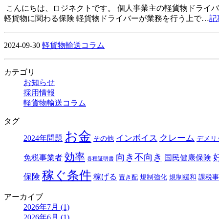
こんにちは、ロジネクトです。 個人事業主の軽貨物ドライ
軽貨物に関わる保険 軽貨物ドライバーが業務を行う上で…
記
2024-09-30
軽貨物輸送コラム
カテゴリ
お知らせ
採用情報
軽貨物輸送コラム
タグ
お金
クレーム
インボイス
2024年問題
その他
デメリ
効率
向き不向き
免税事業者
国民健康保険
各種証明書
稼ぐ条件
保険
稼げる
規制強化
規制緩和
課税事
置き配
アーカイブ
2026年7月 (1)
2026年6月 (1)