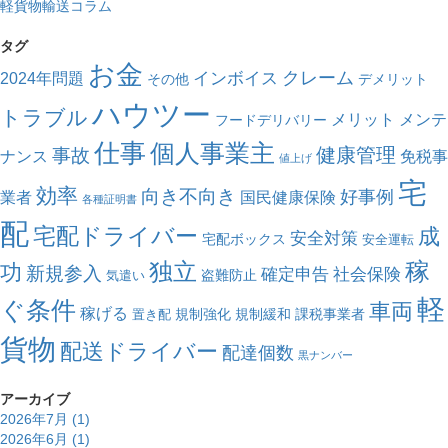
軽貨物輸送コラム
タグ
お金
クレーム
インボイス
2024年問題
その他
デメリット
ハウツー
トラブル
メリット
メンテ
フードデリバリー
仕事
個人事業主
健康管理
事故
ナンス
免税事
値上げ
宅
効率
向き不向き
好事例
業者
国民健康保険
各種証明書
配
宅配ドライバー
成
安全対策
宅配ボックス
安全運転
独立
稼
功
新規参入
確定申告
社会保険
盗難防止
気遣い
軽
ぐ条件
車両
稼げる
規制強化
規制緩和
課税事業者
置き配
貨物
配送ドライバー
配達個数
黒ナンバー
アーカイブ
2026年7月 (1)
2026年6月 (1)