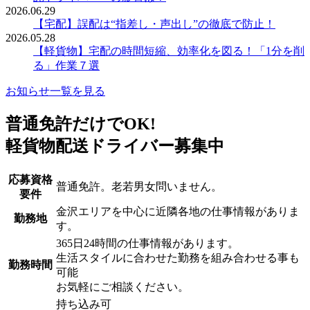
2026.06.29
【宅配】誤配は“指差し・声出し”の徹底で防止！
2026.05.28
【軽貨物】宅配の時間短縮、効率化を図る！「1分を削
る」作業７選
お知らせ一覧を見る
普通免許だけでOK!
軽貨物配送ドライバー募集中
応募資格
普通免許。老若男女問いません。
要件
金沢エリアを中心に近隣各地の仕事情報がありま
勤務地
す。
365日24時間の仕事情報があります。
生活スタイルに合わせた勤務を組み合わせる事も
勤務時間
可能
お気軽にご相談ください。
持ち込み可