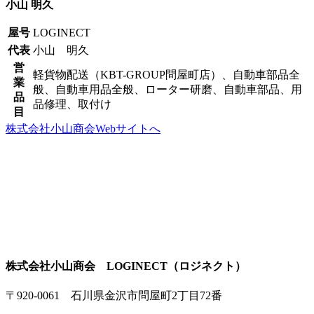
小山 明久
屋号
LOGINECT
代表
小山 明久
営
軽貨物配送（KBT-GROUP問屋町店）、自動車部品全
業
般、自動車用品全般、ローター研磨、自動車部品、用
品
品修理、取付け
目
株式会社小山商会Webサイトへ
株式会社小山商会 LOGINECT（ロジネクト）
〒920-0061 石川県金沢市問屋町2丁目72番