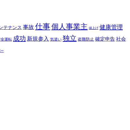
仕事
個人事業主
健康管理
事故
ンテナンス
値上げ
独立
成功
新規参入
確定申告
社会
盗難防止
安全運転
気遣い
バー