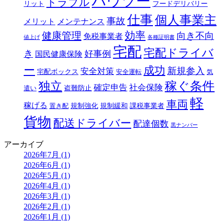
ハウツー
トラブル
リット
フードデリバリー
仕事
個人事業主
事故
メリット
メンテナンス
効率
健康管理
向き不向
免税事業者
値上げ
各種証明書
宅配
宅配ドライバ
き
好事例
国民健康保険
ー
成功
新規参入
安全対策
宅配ボックス
安全運転
気
独立
稼ぐ条件
確定申告
社会保険
盗難防止
遣い
軽
車両
稼げる
規制強化
規制緩和
課税事業者
置き配
貨物
配送ドライバー
配達個数
黒ナンバー
アーカイブ
2026年7月 (1)
2026年6月 (1)
2026年5月 (1)
2026年4月 (1)
2026年3月 (1)
2026年2月 (1)
2026年1月 (1)