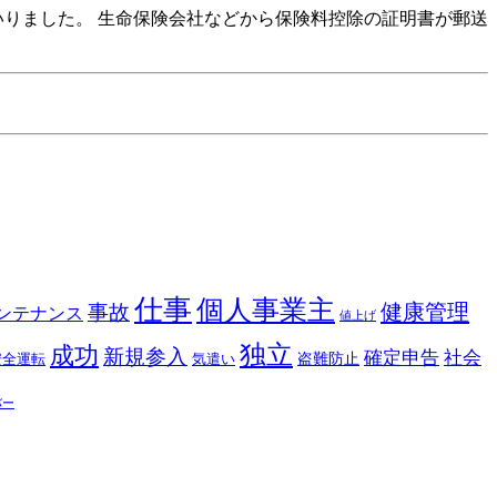
いりました。 生命保険会社などから保険料控除の証明書が郵送
仕事
個人事業主
健康管理
事故
ンテナンス
値上げ
独立
成功
新規参入
確定申告
社会
盗難防止
安全運転
気遣い
バー