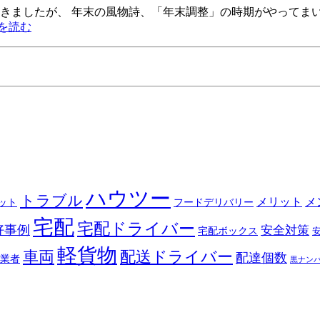
きましたが、 年末の風物詩、「年末調整」の時期がやってま
を読む
ハウツー
トラブル
メリット
メ
ット
フードデリバリー
宅配
宅配ドライバー
好事例
安全対策
宅配ボックス
軽貨物
車両
配送ドライバー
配達個数
業者
黒ナン