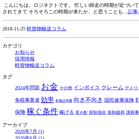
こんにちは。ロジネクトです。 忙しい師走の時期が近づいて
されてきて そろそろこの時期が来たか、と思うことも…
記事
2018-11-25
軽貨物輸送コラム
カテゴリ
お知らせ
採用情報
軽貨物輸送コラム
タグ
お金
クレーム
インボイス
2024年問題
その他
デメリ
効率
向き不向き
免税事業者
国民健康保険
各種証明書
稼ぐ条件
保険
稼げる
規制強化
規制緩和
課税事
置き配
アーカイブ
2026年7月 (1)
2026年6月 (1)