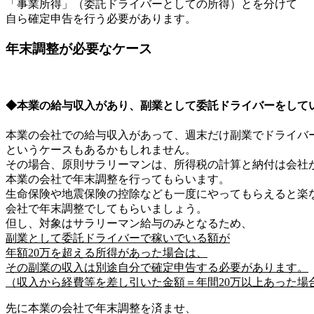
「事業所得」（委託ドライバーとしての所得）とを分けて
自ら確定申告を行う必要があります。
年末調整が必要なケース
◆本業の給与収入があり、副業として委託ドライバーをして
本業の会社での給与収入があって、週末だけ副業でドライバ
というケースもあるかもしれません。
その場合、原則サラリーマンは、所得税の計算と納付は会社
本業の会社で年末調整を行ってもらいます。
生命保険や地震保険の控除なども一度にやってもらえると楽
会社で年末調整でしてもらいましょう。
但し、対象はサラリーマン給与のみとなるため、
副業として委託ドライバーで稼いでいる額が
年額20万を超える所得があった場合は、
その副業の収入は別途自分で確定申告する必要があります。
（収入から経費等を差し引いた金額＝年間20万以上あった場
先に本業の会社で年末調整を済ませ、