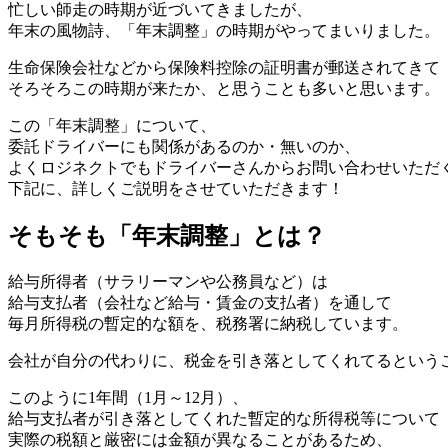
忙しい師走の時期が近づいてきましたが、
年末の風物詩、「年末調整」の時期がやってまいりました。
生命保険会社などから保険料控除の証明書が郵送されてきて
そろそろこの時期が来たか、と思うことも多いと思います。
この「年末調整」について、
委託ドライバーにも関係があるのか・無いのか、
よくロジネクトでもドライバーさんからお問い合わせいただ
下記に、詳しくご説明をさせていただきます！
そもそも「年末調整」とは？
給与所得者（サラリーマンや公務員など）は
給与支払者（会社など給与・賃金の支払者）を通して
毎月所得税の暫定的な額を、税務署に納税しています。
会社が自分の代わりに、税金を引き落としてくれてるという
このように1年間（1月～12月）、
給与支払者が引き落としてくれた暫定的な所得税等について
実際の税額と厳密には金額が異なることがあるため、