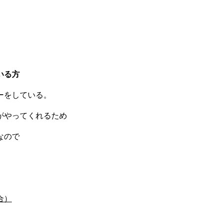
いる方
ーをしている。
がやってくれるため
なので
合）