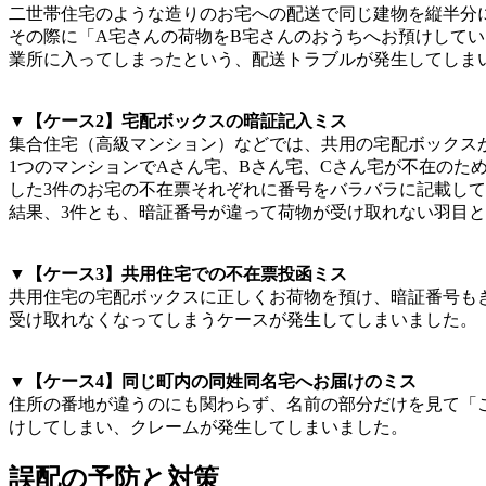
二世帯住宅のような造りのお宅への配送で同じ建物を縦半分
その際に「A宅さんの荷物をB宅さんのおうちへお預けして
業所に入ってしまったという、配送トラブルが発生してしま
▼【ケース2】宅配ボックスの暗証記入ミス
集合住宅（高級マンション）などでは、共用の宅配ボックス
1つのマンションでAさん宅、Bさん宅、Cさん宅が不在の
した3件のお宅の不在票それぞれに番号をバラバラに記載し
結果、3件とも、暗証番号が違って荷物が受け取れない羽目
▼【ケース3】共用住宅での不在票投函ミス
共用住宅の宅配ボックスに正しくお荷物を預け、暗証番号も
受け取れなくなってしまうケースが発生してしまいました。
▼【ケース4】同じ町内の同姓同名宅へお届けのミス
住所の番地が違うのにも関わらず、名前の部分だけを見て「
けしてしまい、クレームが発生してしまいました。
誤配の予防と対策