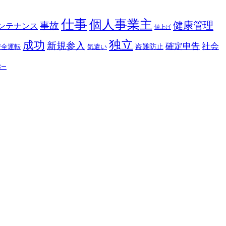
仕事
個人事業主
健康管理
事故
ンテナンス
値上げ
独立
成功
新規参入
確定申告
社会
盗難防止
安全運転
気遣い
バー