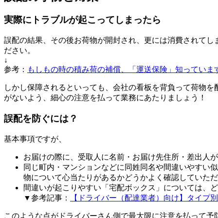
実際にトラブルが起こってしまったら
誤配の結果、その後お荷物が開封され、更には消費されてし
ださい。
↓
参考：
もしもの時の積み荷の補償、「運送保険」知っていま
しかし保障されるといっても、会社の看板を背負って荷物を
がないよう、細心の注意を払って業務にあたりましょう！
誤配を防ぐには？
基本事項ですが、
お届けの際に、受取人に名前・お届け先住所・差出人が
同じ町内・マンションなどに同姓同名や間違いやすい似
物について心当たりがあるかどうかよく確認していただ
間違いが起こりやすい「宅配ボックス」については、ど
▼参考記事：
【ドライバー（配達業者）向け】タイプ別
このような点がドライバーさん側で最大限に注意を払って予