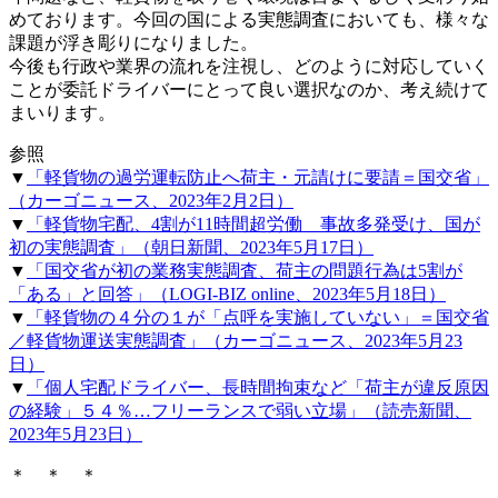
めております。今回の国による実態調査においても、様々な
課題が浮き彫りになりました。
今後も行政や業界の流れを注視し、どのように対応していく
ことが委託ドライバーにとって良い選択なのか、考え続けて
まいります。
参照
▼
「軽貨物の過労運転防止へ荷主・元請けに要請＝国交省」
（カーゴニュース、2023年2月2日）
▼
「軽貨物宅配、4割が11時間超労働 事故多発受け、国が
初の実態調査」（朝日新聞、2023年5月17日）
▼
「国交省が初の業務実態調査、荷主の問題行為は5割が
「ある」と回答」（LOGI-BIZ online、2023年5月18日）
▼
「軽貨物の４分の１が「点呼を実施していない」＝国交省
／軽貨物運送実態調査」（カーゴニュース、2023年5月23
日）
▼
「個人宅配ドライバー、長時間拘束など「荷主が違反原因
の経験」５４％…フリーランスで弱い立場」（読売新聞、
2023年5月23日）
＊ ＊ ＊