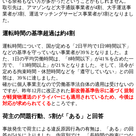
いる余裕もない方が多かったということかもしれません。
取引先は、アマゾンなど大手通販事業者が4割、大手運送事
業者が3割、運送マッチングサービス事業者が3割となりまし
た。
運転時間の基準超過は約4割
運転時間について、国が定める「2日平均で1日9時間以下」
などの基準を守っていない事業者が39％となりました。ま
た、1日の平均労働時間は、「8時間以下」が41％を占めた一
方で、「13時間以上」が21％となりました。そして、法令が
定める拘束時間・休憩時間などを「遵守していない」との回
答は、39％に達しました。
確かに個人事業主なので労働基準法自体の適用は受けないの
ですが、昨年12月に改正された
新改善基準告示に基づく規制
が軽貨物運送のドライバーにも適用されているため、今後は
対応が求められてくる
ところです。
荷主の問題行動、5割が「ある」と回答
事故発生で荷主による違反原因行為の有無は、「ある」の回
答が54％に上りました。内容別では、「長時間の拘束につな