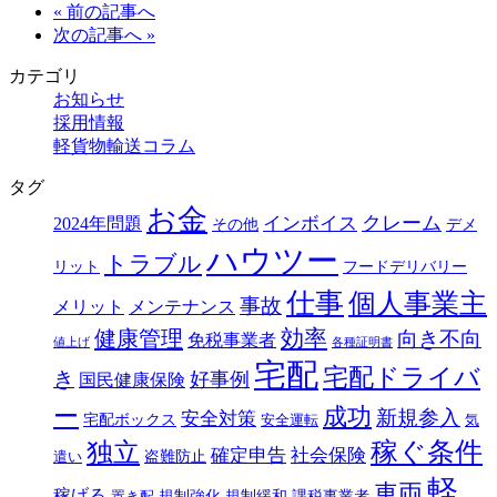
« 前の記事へ
次の記事へ »
カテゴリ
お知らせ
採用情報
軽貨物輸送コラム
タグ
お金
クレーム
インボイス
2024年問題
その他
デメ
ハウツー
トラブル
リット
フードデリバリー
仕事
個人事業主
事故
メリット
メンテナンス
効率
健康管理
向き不向
免税事業者
値上げ
各種証明書
宅配
宅配ドライバ
き
好事例
国民健康保険
ー
成功
新規参入
安全対策
宅配ボックス
安全運転
気
独立
稼ぐ条件
確定申告
社会保険
盗難防止
遣い
軽
車両
稼げる
規制強化
規制緩和
課税事業者