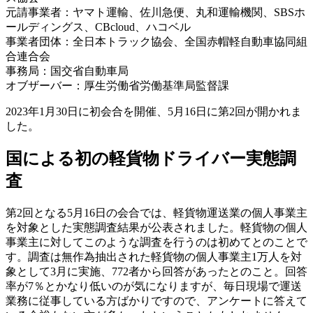
元請事業者：ヤマト運輸、佐川急便、丸和運輸機関、SBSホ
ールディングス、CBcloud、ハコベル
事業者団体：全日本トラック協会、全国赤帽軽自動車協同組
合連合会
事務局：国交省自動車局
オブザーバー：厚生労働省労働基準局監督課
2023年1月30日に初会合を開催、5月16日に第2回が開かれま
した。
国による初の軽貨物ドライバー実態調
査
第2回となる5月16日の会合では、軽貨物運送業の個人事業主
を対象とした実態調査結果が公表されました。軽貨物の個人
事業主に対してこのような調査を行うのは初めてとのことで
す。調査は無作為抽出された軽貨物の個人事業主1万人を対
象として3月に実施、772者から回答があったとのこと。回答
率が7％とかなり低いのが気になりますが、毎日現場で運送
業務に従事している方ばかりですので、アンケートに答えて