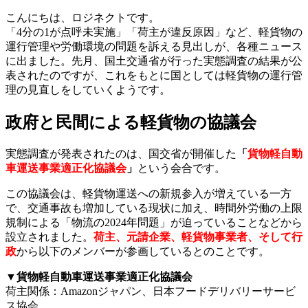
こんにちは、ロジネクトです。
「4分の1が点呼未実施」「荷主が違反原因」など、軽貨物の
運行管理や労働環境の問題を訴える見出しが、各種ニュース
に出ました。先月、国土交通省が行った実態調査の結果が公
表されたのですが、これをもとに国としては軽貨物の運行管
理の見直しをしていくようです。
政府と民間による軽貨物の協議会
実態調査が発表されたのは、国交省が開催した
「
貨物軽自動
車運送事業適正化協議会
」
という会合です。
この協議会は、軽貨物運送への新規参入が増えている一方
で、交通事故も増加している現状に加え、時間外労働の上限
規制による「物流の2024年問題」が迫っていることなどから
設立されました。
荷主、元請企業、軽貨物事業者、そして行
政
から以下のメンバーが参画しているとのことです。
▼貨物軽自動車運送事業適正化協議会
荷主関係：Amazonジャパン、日本フードデリバリーサービ
ス協会