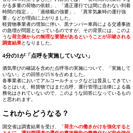
がる多量の荷物の依頼」、「適正運行では間に合わない到着
時間の指定」、「過積載の強要」、「異常気象時の運行強
要」などが理由に上がりました。
軽貨物事業者の増加に伴い、黒ナンバー車両による交通事故
の急増が問題となっているのですが、その背景には、このよ
うな
荷主側からの無理な要望があるということが示唆される
調査結果
となりました。
4分の1が「点呼を実施していない」
酒気帯びの確認を含めた点呼等の実施について、「実施して
いない」との回答が25％を占めました。
各事業者においてアルコールチェックなどは普及してきてい
るとはいえ、軽貨物ではまだ点呼、運行管理は法律による義
務化はされていないので、このような回答になっているもの
と思われます。
これからどうなる？
国交省は調査結果を受け、「
荷主への働きかけを強化すると
ともに、運行管理者の選任や事故報告の義務化など安全強化