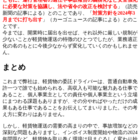
に必要な対策を協議し、法や省令の改正を検討する
」（読売
新聞の記事による）とのことであり、「
対策方針を2024年3
月までに打ち出す
」（カーゴニュースの記事による）とのこ
とです。
今までは、開業時に届出を出せば、それ以外に厳しい規制が
少ないことが軽貨物運送の特徴のひとつでしたが、業務適正
化の名のもとに今後少なからず変化していくのかもしれませ
ん。
まとめ
これまで弊社は、軽貨物の委託ドライバーは、普通自動車免
許一つで誰でも始められる、高収入も可能な魅力ある仕事で
あること、個人事業主としての責任や個人事業主という立場
にまつわる課題もありますが、その分やればやっただけの成
果もある仕事であることをお伝えしてまいりました。その考
え方に変わりはありません。
しかし、軽貨物運送の需要の高まりの中で、事故増加などの
深刻な問題もありますし、インボイス制度開始や物流の2024
年問題など、軽貨物を取り巻く環境は目まぐるしく変わり始