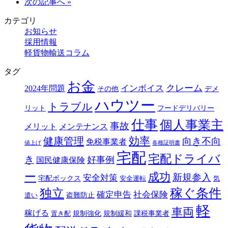
次の記事へ »
カテゴリ
お知らせ
採用情報
軽貨物輸送コラム
タグ
お金
クレーム
インボイス
2024年問題
その他
デメ
ハウツー
トラブル
リット
フードデリバリー
仕事
個人事業主
事故
メリット
メンテナンス
効率
健康管理
向き不向
免税事業者
値上げ
各種証明書
宅配
宅配ドライバ
き
好事例
国民健康保険
ー
成功
新規参入
安全対策
宅配ボックス
安全運転
気
独立
稼ぐ条件
確定申告
社会保険
盗難防止
遣い
軽
車両
稼げる
規制強化
規制緩和
課税事業者
置き配