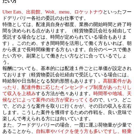
たい方
Uber Eats、出前館、Wolt、menu、ロケットナウ
といったフー
ドデリバリー各社の委託のお仕事です。
特徴としては、配達員自身が都度、業務の開始時間と終了時
間を決められる点があります。（軽貨物委託会社を経由して
受託する場合などは、時間が定められている場合もありま
す）。このため、すき間時間を活用して働く方もいれば、朝
から夜まで長時間稼働する方もいます。自分のペースで働き
たい方や、副業として働きたい方などに合っているでしょ
う。
報酬についても、基本的には配達１件ごとに単価が設定され
ております（軽貨物委託会社経由で受託している場合には、
時給制や日当制となる契約形態もあります）。
高額案件があ
ったり、配達件数に応じたインセンティブ制度があったりし
て収入を上積み
する方法が色々あります。
時間帯や地域、天
候などによって案件の出方が変わってくる
ので、いつ、どこ
で、どのような案件を取りに行くかが、その日の収入を左右
します。こうした案件を獲得するための作戦を、良い意味で
楽しんで考えられる方には向いています。
また、フードデリバリーの場合、一度に運ぶ荷物量が少量で
あることから、
自転車やバイクを使う方も多いですし、軽乗