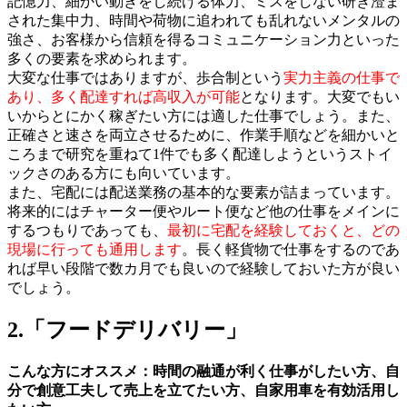
記憶力、細かい動きをし続ける体力、ミスをしない研ぎ澄ま
された集中力、時間や荷物に追われても乱れないメンタルの
強さ、お客様から信頼を得るコミュニケーション力といった
多くの要素を求められます。
大変な仕事ではありますが、歩合制という
実力主義の仕事で
あり、多く配達すれば高収入が可能
となります。大変でもい
いからとにかく稼ぎたい方には適した仕事でしょう。また、
正確さと速さを両立させるために、作業手順などを細かいと
ころまで研究を重ねて1件でも多く配達しようというストイ
ックさのある方にも向いています。
また、
宅配には配送業務の基本的な要素が詰まっています
。
将来的にはチャーター便やルート便など他の仕事をメインに
するつもりであっても、
最初に宅配を経験しておくと、どの
現場に行っても通用します
。長く軽貨物で仕事をするのであ
れば早い段階で数カ月でも良いので経験しておいた方が良い
でしょう。
2.「フードデリバリー」
こんな方にオススメ：時間の融通が利く仕事がしたい方、自
分で創意工夫して売上を立てたい方、自家用車を有効活用し