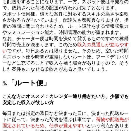
も配送をすることになります。一方、スポット便は単発なの
で、依頼された荷物の配送が終われば完了となります。
スポット便同様、様々な案件に対応するスキルの高さや柔軟
さがある方が向いています。配達先も都度異なりますが、指
定の時間に間に合わせるため、ルート設計をする情報収集力
やシミュレーション能力、時間管理の能力が望まれます。
なお、チャーター便は時間を決めて貸切るものですので稼働
時間で売上が決まります。このため
収入の見通しが立ちやす
い
ですが、毎日あるとは限りません。そのため、空いた時間
をスポット便や時間が重複しないルート便、フードデリバリ
ーなどに充てることで収入を補う場合がありますので、そう
した案件もこなせる柔軟さがあると良いでしょう。
5.「ルート便」
こんな方にオススメ：カレンダー通り働きたい方、少額でも
安定した収入が欲しい方
毎日または指定の曜日など決まった日に、決まった配送ルー
トに従って、決まった荷物を運ぶ仕事です。
荷物や配送先が
固定されているため、仕事が覚えやすい
という利点がありま