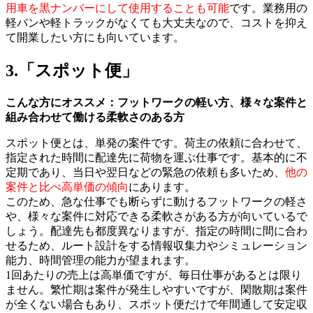
用車を黒ナンバーにして使用することも可能
です。業務用の
軽バンや軽トラックがなくても大丈夫なので、コストを抑え
て開業したい方にも向いています。
3.「スポット便」
こんな方にオススメ：フットワークの軽い方、様々な案件と
組み合わせて働ける柔軟さのある方
スポット便とは、単発の案件です。荷主の依頼に合わせて、
指定された時間に配達先に荷物を運ぶ仕事です。基本的に不
定期であり、当日や翌日などの緊急の依頼も多いため、
他の
案件と比べ高単価の傾向
にあります。
このため、急な仕事でも断らずに動けるフットワークの軽さ
や、様々な案件に対応できる柔軟さがある方が向いているで
しょう。配達先も都度異なりますが、指定の時間に間に合わ
せるため、ルート設計をする情報収集力やシミュレーション
能力、時間管理の能力が望まれます。
1回あたりの売上は高単価ですが、毎日仕事があるとは限り
ません。繁忙期は案件が発生しやすいですが、閑散期は案件
が全くない場合もあり、スポット便だけで年間通して安定収