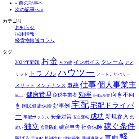
« 前の記事へ
次の記事へ »
カテゴリ
お知らせ
採用情報
軽貨物輸送コラム
タグ
お金
クレーム
インボイス
2024年問題
その他
デメ
ハウツー
トラブル
リット
フードデリバリー
仕事
個人事業主
事故
メリット
メンテナンス
効率
健康管理
向き不向
免税事業者
値上げ
各種証明書
宅配
宅配ドライバ
き
好事例
国民健康保険
ー
成功
新規参入
安全対策
宅配ボックス
安全運転
気
独立
稼ぐ条件
確定申告
社会保険
盗難防止
遣い
軽
車両
稼げる
規制強化
規制緩和
課税事業者
置き配