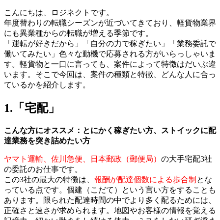
こんにちは、ロジネクトです。
年度替わりの転職シーズンが近づいてきており、軽貨物業界
にも異業種からの転職が増える季節です。
「運転が好きだから」「自分の力で稼ぎたい」「業務委託で
働いてみたい」色々な動機で応募される方がいらっしゃいま
す。軽貨物と一口に言っても、案件によって特徴はだいぶ違
います。そこで今回は、案件の種類と特徴、どんな人に合っ
ているかを紹介します。
1.「宅配」
こんな方にオススメ：とにかく稼ぎたい方、ストイックに配
達業務を突き詰めたい方
ヤマト運輸、佐川急便、日本郵政（郵便局）
の大手宅配3社
の委託のお仕事です。
この3社の最大の特徴は、
報酬が配達個数による歩合制
とな
っている点です。個建（こだて）という言い方をすることも
あります。限られた配達時間の中でより多く配るためには、
正確さと速さが求められます。地図やお客様の情報を覚える