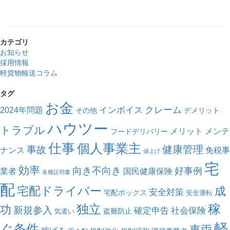
カテゴリ
お知らせ
採用情報
軽貨物輸送コラム
タグ
お金
クレーム
インボイス
2024年問題
その他
デメリット
ハウツー
トラブル
メリット
メンテ
フードデリバリー
仕事
個人事業主
健康管理
事故
ナンス
免税事
値上げ
宅
効率
向き不向き
好事例
業者
国民健康保険
各種証明書
配
宅配ドライバー
成
安全対策
宅配ボックス
安全運転
独立
稼
功
新規参入
確定申告
社会保険
盗難防止
気遣い
軽
ぐ条件
車両