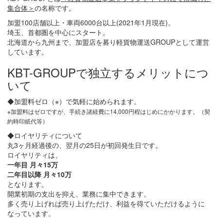
集合体＞
の名称です。
加盟100店舗以上・車両6000台以上(2021年1月現在)。
埼玉、首都圏を中心にスタート。
北海道から九州まで、加盟店を募り軽貨物運送GROUPとして運営
しています。
KBT-GROUPで独立するメリットにつ
いて
◆加盟料ゼロ（※）で気軽に始められます。
※加盟料はゼロですが、手続き諸経費に14,000円程はじめにかかります。（契
約時印紙代等）
◆ロイヤリティについて
丸3ヶ月経過後の、翌月の25日が初回発生日です。
ロイヤリティは、
一年目 月々15万
二年目以降 月々10万
となります。
開業初期の支出を抑え、業務に集中できます。
多く売り上げれば売り上げただけ、利益を得ていただけるように
なっています。