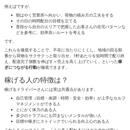
例えばですが、
朝はやく営業所へ向かい、荷物の積み方の工夫をする
その日の時間配分の目標を立てる
普段から自分のエリアで把握したお客さんの在宅パターンな
どを参考に、効率良いルートを考える
です。
これらを徹底することで、不在に当たりにくくし、地域の回る順
番から荷物をサクサクっと取り出せ、1軒あたりを短時間で配り終
え、配達完了個数を伸ばす＝売上を高く上げていく。といった
稼
ぎにつながる行動
が徹底できます。
稼げる人の特徴は？
稼げるドライバーさんには実は共通点があります。
自己管理（目標・体調・時間・安全・効率）が上手なセルフ
マネジメントができる人
とにかく体力のある人
多少のトラブルにも凹まないメンタルが強い人
目標や稼ぎにストイックでいられる向上心のある人
これらをベースとして、「より多く配れるにはどうすれば良い