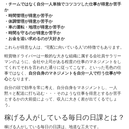
・チームではなく自分一人単独でコツコツした仕事が得意か苦手
か
・時間管理が得意か苦手か
・体調管理が得意か苦手か
・車の運転・地理が得意か苦手か
・時間を守るのが得意か苦手か
・お金を追い求めるのが大好きか
これらが得意な人は、“宅配に向いている人”の特徴でもあります。
軽貨物ドライバーは一般的な大きな組織に属する会社員サラリー
マンのように、会社や上司がある程度の仕事のマネジメントをし
てくれてそれを言われた通りに従ってこなす。といった毛色の仕
事ではなく、
自分自身のマネジメントを自分一人で行う仕事が中
心
となります。
自分の頭で効率を常に考え、自分自身をマネジメントし、一人
黙々と配送に打ち込む・・・そのような仕事を得意とするか苦手
とするかの大前提によって、収入に大きく差が出てくるでしょ
う。
稼げる人がしている毎日の日課とは？
稼げる人がしている毎日の日課は、地道な工夫です。