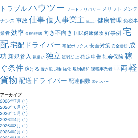
ハウツー
トラブル
メリット
メンテ
フードデリバリー
仕事
個人事業主
健康管理
事故
ナンス
免税事
値上げ
宅
効率
向き不向き
好事例
業者
国民健康保険
各種証明書
配
宅配ドライバー
成
安全対策
宅配ボックス
安全運転
独立
稼
功
新規参入
確定申告
社会保険
盗難防止
気遣い
軽
ぐ条件
車両
稼げる
規制強化
規制緩和
課税事業者
置き配
貨物
配送ドライバー
配達個数
黒ナンバー
アーカイブ
2026年7月 (1)
2026年6月 (1)
2026年5月 (1)
2026年4月 (1)
2026年3月 (1)
2026年2月 (1)
2026年1月 (1)