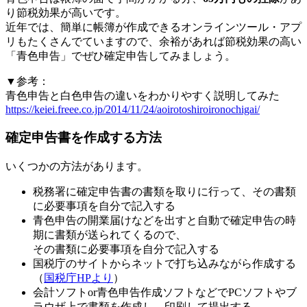
り節税効果が高いです。
近年では、簡単に帳簿が作成できるオンラインツール・アプ
リもたくさんでていますので、余裕があれば節税効果の高い
「青色申告」でぜひ確定申告してみましょう。
▼参考：
青色申告と白色申告の違いをわかりやすく説明してみた
https://keiei.freee.co.jp/2014/11/24/aoirotoshiroironochigai/
確定申告書を作成する方法
いくつかの方法があります。
税務署に確定申告書の書類を取りに行って、その書類
に必要事項を自分で記入する
青色申告の開業届けなどを出すと自動で確定申告の時
期に書類が送られてくるので、
その書類に必要事項を自分で記入する
国税庁のサイトからネットで打ち込みながら作成する
（
国税庁HPより
）
会計ソフトor青色申告作成ソフトなどでPCソフトやブ
ラウザ上で書類を作成し、印刷して提出する