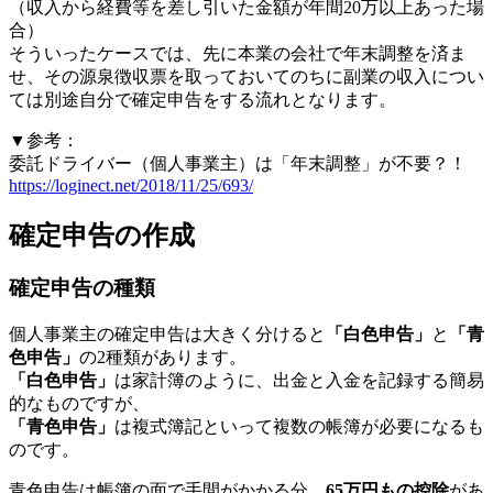
（収入から経費等を差し引いた金額が年間20万以上あった場
合）
そういったケースでは、先に本業の会社で年末調整を済ま
せ、その源泉徴収票を取っておいてのちに副業の収入につい
ては別途自分で確定申告をする流れとなります。
▼参考：
委託ドライバー（個人事業主）は「年末調整」が不要？！
https://loginect.net/2018/11/25/693/
確定申告の作成
確定申告の種類
個人事業主の確定申告は大きく分けると
「白色申告」
と
「青
色申告」
の2種類があります。
「白色申告」
は家計簿のように、出金と入金を記録する簡易
的なものですが、
「青色申告」
は複式簿記といって複数の帳簿が必要になるも
のです。
青色申告は帳簿の面で手間がかかる分、
65万円もの控除
があ