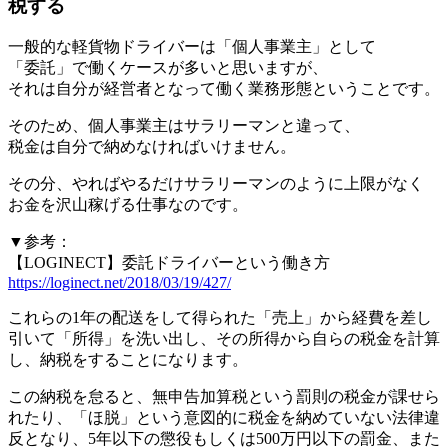
税する
一般的な軽貨物ドライバーは「個人事業主」として
「委託」で働くケースが多いと思いますが、
それは自分が経営者となって働く業務形態ということです。
そのため、個人事業主はサラリーマンと違って、
税金は自分で納めなければいけません。
その分、やればやるだけサラリーマンのように上限がなく
お金を沢山稼げる仕事なのです。
▼参考：
【LOGINECT】委託ドライバーという働き方
https://loginect.net/2018/03/19/427/
これらの1年の配送をして得られた「売上」から経費を差し
引いて「所得」を洗い出し、その所得から自らの税金を計算
し、納税をすることになります。
この納税を怠ると、無申告加算税という罰則の税金が課せら
れたり、「ほ脱」という意図的に税金を納めていない法律違
反となり、5年以下の懲役もしくは500万円以下の罰金、また