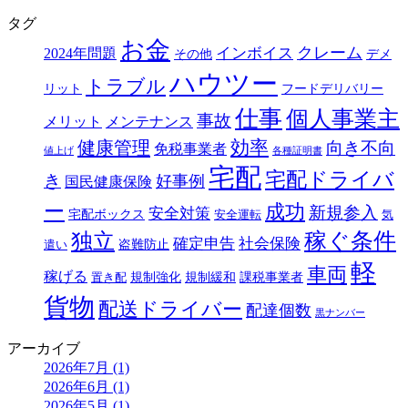
タグ
お金
クレーム
インボイス
2024年問題
その他
デメ
ハウツー
トラブル
リット
フードデリバリー
仕事
個人事業主
事故
メリット
メンテナンス
効率
健康管理
向き不向
免税事業者
値上げ
各種証明書
宅配
宅配ドライバ
き
好事例
国民健康保険
ー
成功
新規参入
安全対策
宅配ボックス
安全運転
気
独立
稼ぐ条件
確定申告
社会保険
盗難防止
遣い
軽
車両
稼げる
規制強化
規制緩和
課税事業者
置き配
貨物
配送ドライバー
配達個数
黒ナンバー
アーカイブ
2026年7月 (1)
2026年6月 (1)
2026年5月 (1)