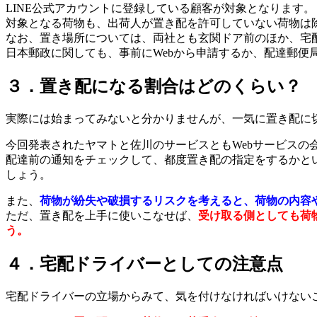
LINE公式アカウントに登録している顧客が対象となります。
対象となる荷物も、出荷人が置き配を許可していない荷物は
なお、置き場所については、両社とも玄関ドア前のほか、宅
日本郵政に関しても、事前にWebから申請するか、配達郵
３．置き配になる割合はどのくらい？
実際には始まってみないと分かりませんが、一気に置き配に
今回発表されたヤマトと佐川のサービスともWebサービスの
配達前の通知をチェックして、都度置き配の指定をするかとい
しょう。
また、
荷物が紛失や破損するリスクを考えると、荷物の内容
ただ、置き配を上手に使いこなせば、
受け取る側としても荷
う。
４．宅配ドライバーとしての注意点
宅配ドライバーの立場からみて、気を付けなければいけない