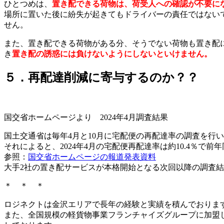
ひとつめは、
置き配できる荷物は、荷受人への確認が不要に
場所に置いた後に紛失が起きてもドライバーの責任ではない
せん。
また、置き配できる荷物がある分、そうでない荷物も置き配
き
置き配の誘惑には負けないようにしないといけません。
５．再配達削減に寄与するのか？？
国交省ホームページより 2024年4月調査結果
国土交通省は毎年4月と10月に宅配便の再配達率の調査を行
それによると、2024年4月の宅配便再配達率は約10.4％で前年
参照：
国交省ホームページの報道発表資料
大手2社の置き配サービスが本格開始となる次回以降の調査
＊ ＊ ＊
ロジネクトは金沢エリアで長年の経験と実績を積んでおりま
また、全国規模の軽貨物事業フランチャイズグループに加盟