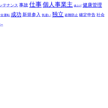
仕事
個人事業主
健康管理
事故
ンテナンス
値上げ
独立
成功
新規参入
確定申告
社会
盗難防止
安全運転
気遣い
バー