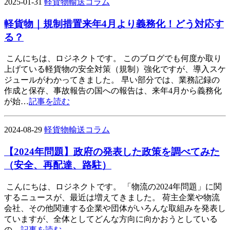
2025-01-31
軽貨物輸送コラム
軽貨物｜規制措置来年4月より義務化！どう対応す
る？
こんにちは、ロジネクトです。 このブログでも何度か取り
上げている軽貨物の安全対策（規制）強化ですが、導入スケ
ジュールがわかってきました。 早い部分では、業務記録の
作成と保存、事故報告の国への報告は、来年4月から義務化
が始…
記事を読む
2024-08-29
軽貨物輸送コラム
【2024年問題】政府の発表した政策を調べてみた
（安全、再配達、路駐）
こんにちは、ロジネクトです。 「物流の2024年問題」に関
するニュースが、最近は増えてきました。 荷主企業や物流
会社、その他関連する企業や団体がいろんな取組みを発表し
ていますが、全体としてどんな方向に向かおうとしている
の…
記事を読む