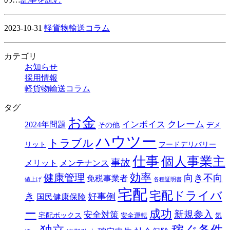
2023-10-31
軽貨物輸送コラム
カテゴリ
お知らせ
採用情報
軽貨物輸送コラム
タグ
お金
クレーム
インボイス
2024年問題
その他
デメ
ハウツー
トラブル
リット
フードデリバリー
仕事
個人事業主
事故
メリット
メンテナンス
効率
健康管理
向き不向
免税事業者
値上げ
各種証明書
宅配
宅配ドライバ
き
好事例
国民健康保険
ー
成功
新規参入
安全対策
宅配ボックス
安全運転
気