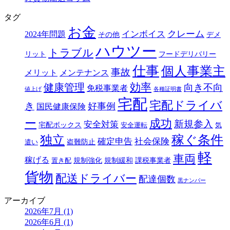
タグ
お金
クレーム
インボイス
2024年問題
その他
デメ
ハウツー
トラブル
リット
フードデリバリー
仕事
個人事業主
事故
メリット
メンテナンス
効率
健康管理
向き不向
免税事業者
値上げ
各種証明書
宅配
宅配ドライバ
き
好事例
国民健康保険
ー
成功
新規参入
安全対策
宅配ボックス
安全運転
気
独立
稼ぐ条件
確定申告
社会保険
盗難防止
遣い
軽
車両
稼げる
規制強化
規制緩和
課税事業者
置き配
貨物
配送ドライバー
配達個数
黒ナンバー
アーカイブ
2026年7月 (1)
2026年6月 (1)