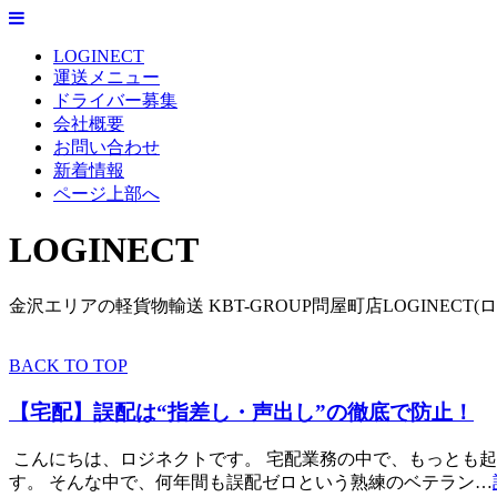
LOGINECT
運送メニュー
ドライバー募集
会社概要
お問い合わせ
新着情報
ページ上部へ
LOGINECT
金沢エリアの軽貨物輸送 KBT-GROUP問屋町店LOGINECT(
BACK TO TOP
【宅配】誤配は“指差し・声出し”の徹底で防止！
こんにちは、ロジネクトです。 宅配業務の中で、もっとも
す。 そんな中で、何年間も誤配ゼロという熟練のベテラン…