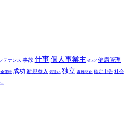
仕事
個人事業主
健康管理
事故
ンテナンス
値上げ
独立
成功
新規参入
確定申告
社会
盗難防止
安全運転
気遣い
バー